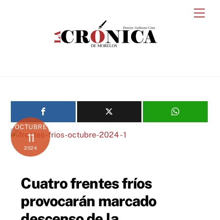
Skip
Men
to
content
OCTUBRE
11
2024
Cuatro frentes fríos
provocarán marcado
descenso de la