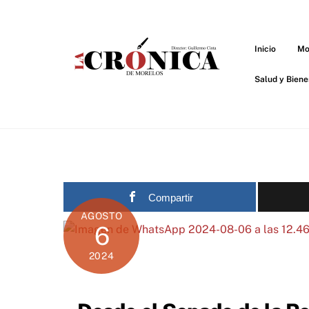
Skip
to
content
Inicio
Mo
Salud y Biene
Compartir
AGOSTO
6
2024