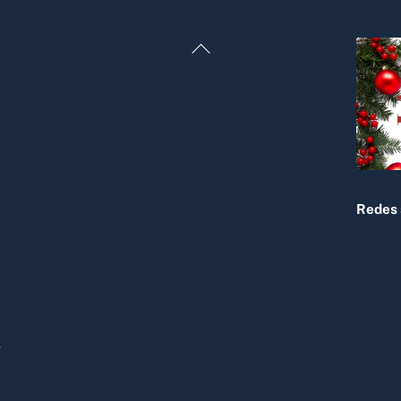
Back
To
Top
Redes 
R