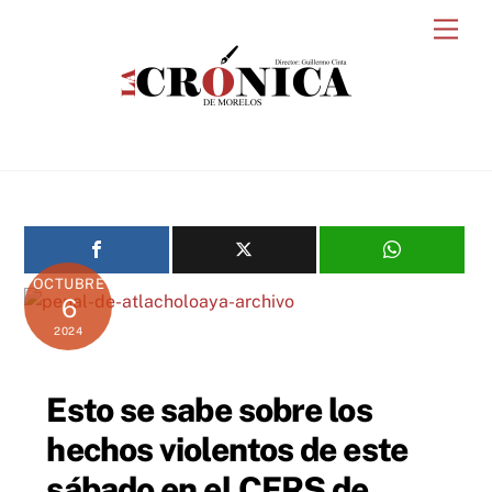
Skip
Men
to
content
OCTUBRE
6
2024
Esto se sabe sobre los
hechos violentos de este
sábado en el CERS de