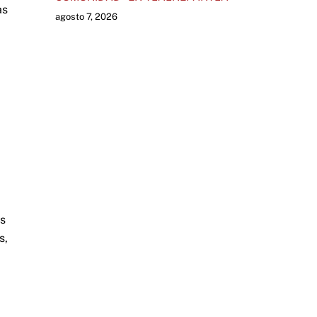
as
agosto 7, 2026
es
s,