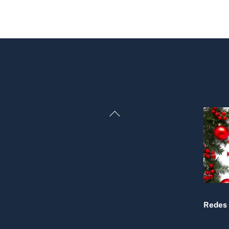
Back
To
Top
Redes 