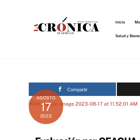
Skip
to
content
Inicio
Mo
Salud y Biene
Compartir
AGOSTO
17
2023