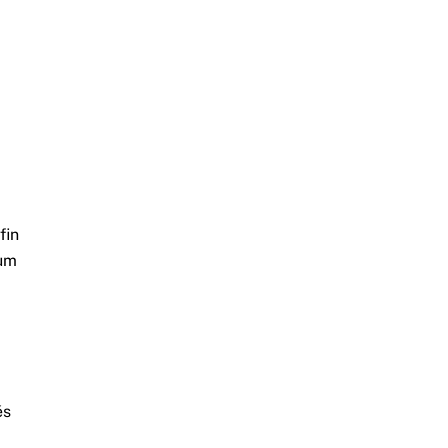
fin
aum
és