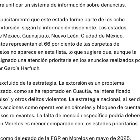
ara unificar un sistema de información sobre denuncias.
xplícitamente que este estado forme parte de los ocho
 Extorsión, según la información disponible. Los estados
e México, Guanajuato, Nuevo León, Ciudad de México,
ntos representan el 66 por ciento de las carpetas de
relos no aparece en esta lista, lo que sugiere que, aunque la
signado una atención prioritaria en los anuncios realizados p
r García Harfuch.
xcluido de la estrategia. La extorsión es un problema
izado, como se ha reportado en Cuautla, ha intensificado
iso” y otros delitos violentos. La estrategia nacional, al ser 
las acciones como operativos en cárceles y bloqueo de cuent
casos relevantes. La falta de mención específica podría deber
en Morelos es menor comparado con los estados prioritarios.
 como delegado de la FGR en Morelos en mayo de 2025,