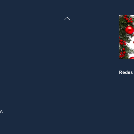
Back
To
Top
Redes 
DA