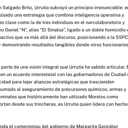
Salgado Brito, Urrutia subrayó un principio irrenunciable: e
lsado una estrategia que combina inteligencia operativa y
as clave como la de tres individuos en el narcolaboratorio y
o Daniel “N”, alias “El Sinaloa”, ligado a un doble homicidio 
oactivo que va más allá del discurso, posicionando a la SSPC
y demostrando resultados tangibles donde otros funcionario
 parte de una visión integral que Urrutia ha sabido articular. 
a en un acuerdo interestatal con las gobernadoras de Ciudad
dad para tejer alianzas estratégicas que trascienden
, sumado al aseguramiento de precursores químicos, armas y
riminales que históricamente han utilizado Morelos como
ortan desde sus trincheras, es Urrutia quien lidera con hecho
renda el compromiso del gobierno de Margarita González