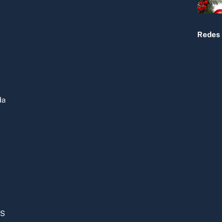
Redes 
da
OS