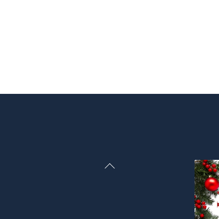
Back
To
Top