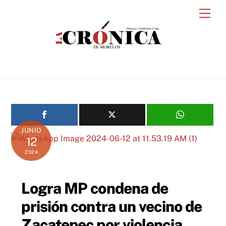
Skip
Men
to
content
JUNIO
12
2024
Logra MP condena de
prisión contra un vecino de
Zacatepec por violencia