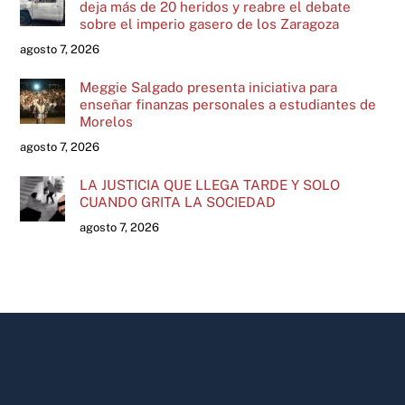
deja más de 20 heridos y reabre el debate
sobre el imperio gasero de los Zaragoza
agosto 7, 2026
Meggie Salgado presenta iniciativa para
enseñar finanzas personales a estudiantes de
Morelos
agosto 7, 2026
LA JUSTICIA QUE LLEGA TARDE Y SOLO
CUANDO GRITA LA SOCIEDAD
agosto 7, 2026