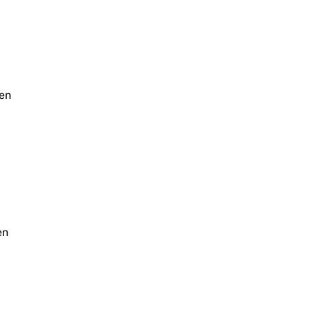
 en
en