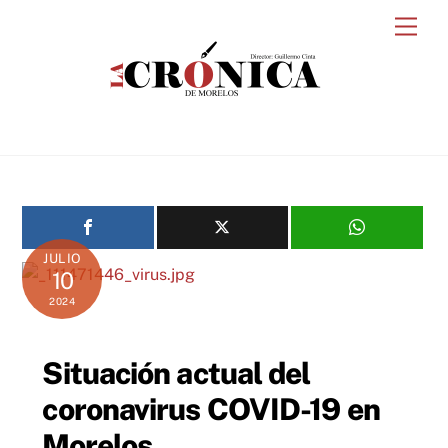
Skip
Men
to
content
JULIO
10
2024
Situación actual del
coronavirus COVID-19 en
Morelos