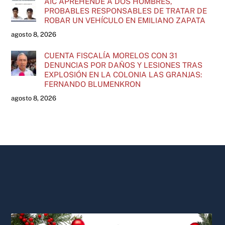
AIC APREHENDE A DOS HOMBRES,
PROBABLES RESPONSABLES DE TRATAR DE
ROBAR UN VEHÍCULO EN EMILIANO ZAPATA
agosto 8, 2026
CUENTA FISCALÍA MORELOS CON 31
DENUNCIAS POR DAÑOS Y LESIONES TRAS
EXPLOSIÓN EN LA COLONIA LAS GRANJAS:
FERNANDO BLUMENKRON
agosto 8, 2026
Back