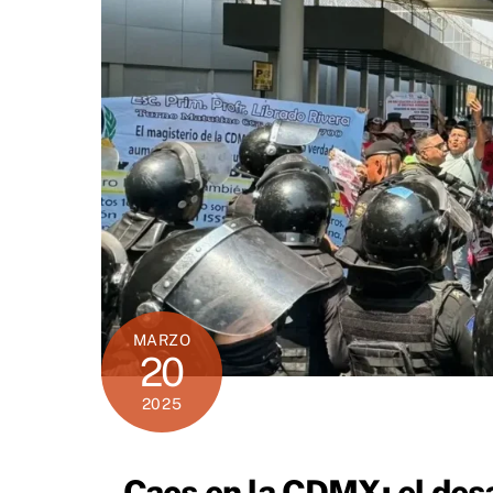
MARZO
20
2025
Caos en la CDMX: el des