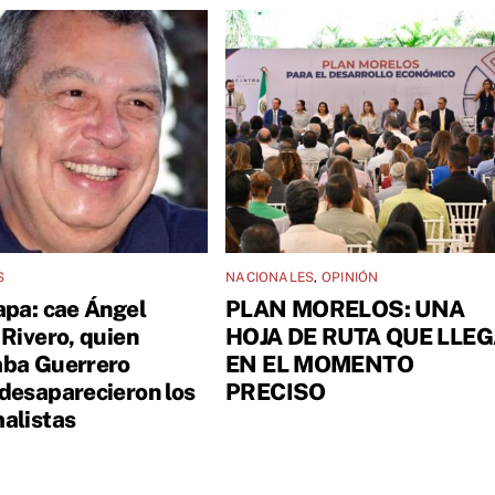
S
NACIONALES
,
OPINIÓN
apa: cae Ángel
PLAN MORELOS: UNA
 Rivero, quien
HOJA DE RUTA QUE LLE
ba Guerrero
EN EL MOMENTO
desaparecieron los
PRECISO
alistas