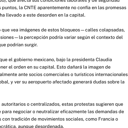
do), que afecta sus condiciones laborales y de seguridad
os puntos, la CNTE aparentemente no confía en las promesas
 ha llevado a este desorden en la capital.
ero que vea imágenes de estos bloqueos—calles colapsadas,
ensiones—la percepción podría variar según el contexto del
ue podrían surgir.
que el gobierno mexicano, bajo la presidenta Claudia
ner el orden en su capital. Esto dañará la imagen de
lmente ante socios comerciales o turísticos internacionales
obal, y ver su aeropuerto afectado generará dudas sobre la
utoritarios o centralizados, estas protestas sugieren que
te para negociar o neutralizar eficazmente las demandas de
 con tradición de movimientos sociales, como Francia o
ocrática, aunque desordenada.