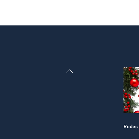
Back
To
Top
Redes 