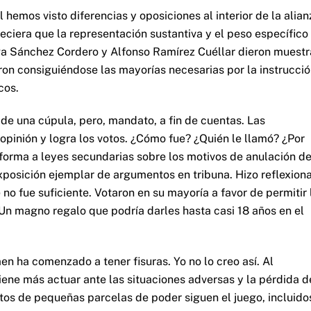
 hemos visto diferencias y oposiciones al interior de la alian
ciera que la representación sustantiva y el peso específico
Olga Sánchez Cordero y Alfonso Ramírez Cuéllar dieron muestr
ron consiguiéndose las mayorías necesarias por la instrucció
cos.
de una cúpula, pero, mandato, a fin de cuentas. Las
opinión y logra los votos. ¿Cómo fue? ¿Quién le llamó? ¿Por
reforma a leyes secundarias sobre los motivos de anulación d
exposición ejemplar de argumentos en tribuna. Hizo reflexion
o fue suficiente. Votaron en su mayoría a favor de permitir 
Un magno regalo que podría darles hasta casi 18 años en el
n ha comenzado a tener fisuras. Yo no lo creo así. Al
ene más actuar ante las situaciones adversas y la pérdida d
atos de pequeñas parcelas de poder siguen el juego, incluido