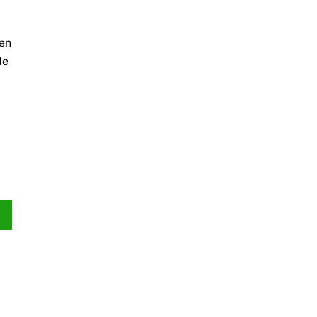
 en
de