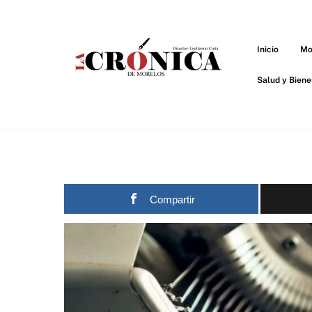
Skip
to
content
Inicio
Mo
Salud y Biene
Compartir