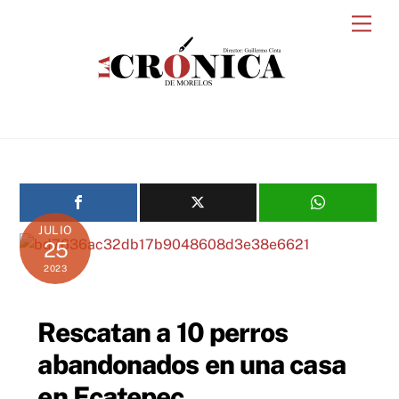
Skip
Men
to
content
JULIO
25
2023
Rescatan a 10 perros
abandonados en una casa
en Ecatepec