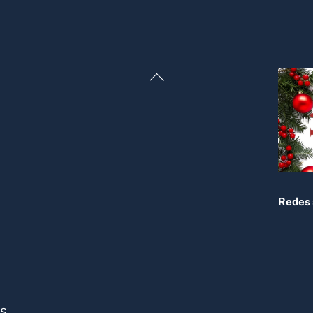
Back
To
Top
Redes 
OS