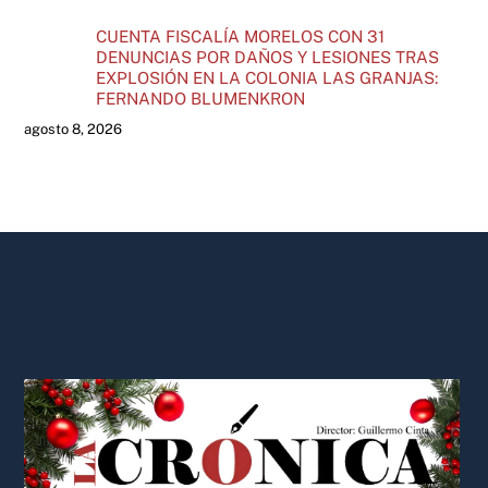
CUENTA FISCALÍA MORELOS CON 31
DENUNCIAS POR DAÑOS Y LESIONES TRAS
EXPLOSIÓN EN LA COLONIA LAS GRANJAS:
FERNANDO BLUMENKRON
agosto 8, 2026
Back
To
Top