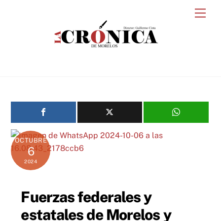
Skip
Men
to
content
OCTUBRE
6
2024
Fuerzas federales y
estatales de Morelos y